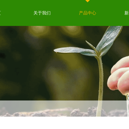
页
关于我们
产品中心
新