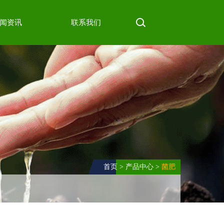
闻资讯
联系我们
首页
>
产品中心
>
菌肥